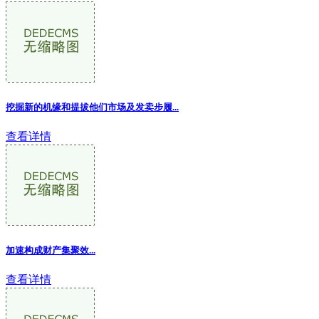
挖掘新的机缘和提拔他们市场及发卖步履
...
查看详情
加速构成财产集聚效
...
查看详情