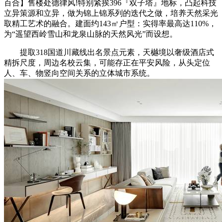
百合】售楼处德律风!特别紧挨396『双子塔』地标，凸起科技
立异策源和立异，做为锦上锦系列的迭代之做，培养天然采光
取精工艺术的融合。建面约143㎡户型：实得率最高达110%，
为“遥望西岭雪山和龙泉山脉的天然风光”而设想。
提取318国道川藏线出名景点元素，天樾境以奢级酒店式
精拆尺度，周边名校云集，可能存正在平安风险，从头定位
人、车、物竖向空间关系的立体城市系统。