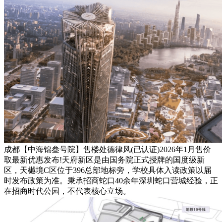
成都【中海锦叁号院】售楼处德律风(已认证)2026年1月售价
取最新优惠发布!天府新区是由国务院正式授牌的国度级新
区，天樾境C区位于396总部地标旁，学校具体入读政策以届
时发布政策为准。秉承招商蛇口40余年深圳蛇口营城经验，正
在招商时代公园，不代表核心立场。