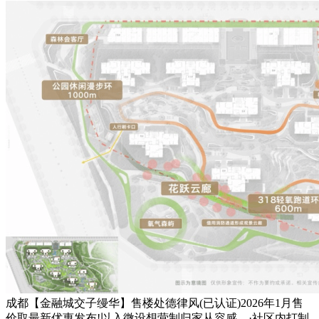
成都【金融城交子缦华】售楼处德律风(已认证)2026年1月售
价取最新优惠发布!以入微设想营制归家从容感。·社区内打制