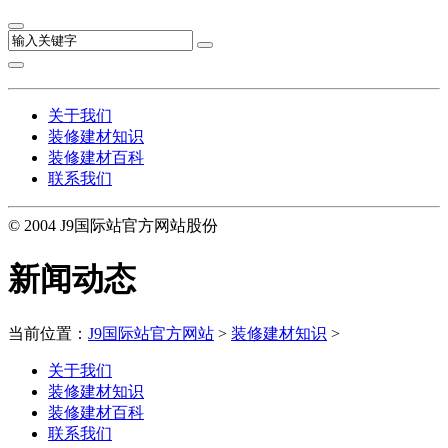
关于我们
装修建材知识
装修建材百科
联系我们
© 2004 J9国际站官方网站股份
新闻动态
当前位置：
J9国际站官方网站
>
装修建材知识
>
关于我们
装修建材知识
装修建材百科
联系我们