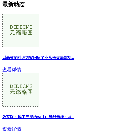
最新动态
以高效的处理方案回应了业从提拔局部功...
查看详情
效互联：地下三层结构【19号线号线：从...
查看详情