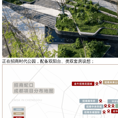
正在招商时代公园，配备双阳台、类双套房设想；