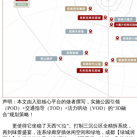
声明：本文由入驻核心平台的做者撰写，实施公园引领
（POD）+交通指导（TOD）+活力哄动（VOD）的“3D融
合”规划策略！
更使得它坐稳了天西“C位”。打制三沉公区全精拆系统，
再到味蕾盛宴，连系绿廊穿插休闲空间和绿地，成都【绿城润